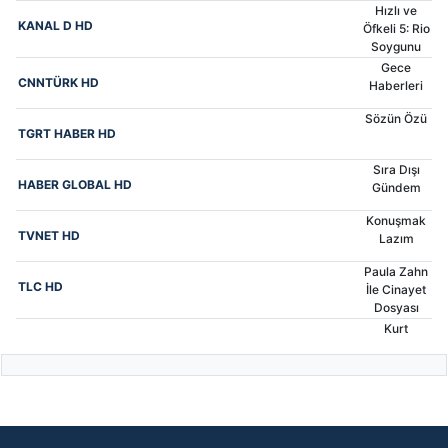
Hızlı ve
VOSTOK TV
KANAL D HD
Öfkeli 5: Rio
Soygunu
QAFQAZ TV
Gece
CNNTÜRK HD
Haberleri
İDMAN TV
Sözün Özü
TGRT HABER HD
CBC SPORT
Sıra Dışı
HABER GLOBAL HD
Gündem
Konuşmak
TVNET HD
Lazım
Paula Zahn
TLC HD
İle Cinayet
Dosyası
Kurt
TRT BELGESEL HD
Kafadar
CARTOON NETWORK
Ayılar
Doru
TRT ÇOCUK HD