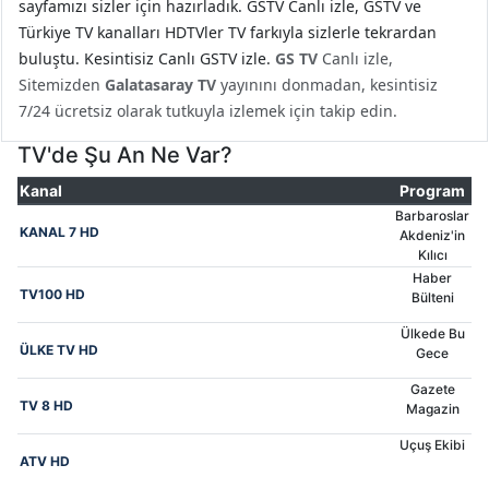
sayfamızı sizler için hazırladık. GSTV Canlı izle, GSTV ve
Türkiye TV kanalları HDTVler TV farkıyla sizlerle tekrardan
MEDENİYYET TV
buluştu. Kesintisiz Canlı GSTV izle.
GS TV
Canlı izle,
Sitemizden
Galatasaray TV
yayınını donmadan, kesintisiz
CBC TV
7/24 ücretsiz olarak tutkuyla izlemek için takip edin.
ARB GÜNEŞ
TV'de Şu An Ne Var?
Kanal
Program
APA TV
Barbaroslar
KANAL 7 HD
Akdeniz'in
AZNEWS TV
Kılıcı
Haber
TV100 HD
Bülteni
EL TV
Ülkede Bu
ÜLKE TV HD
TMB AZERBAYCAN
Gece
Gazete
MTV AZERBAYCAN
TV 8 HD
Magazin
Uçuş Ekibi
TMB TV
ATV HD