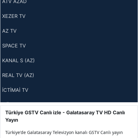
ATV AZAD
XEZER TV
AZ TV
SPACE TV
KANAL S (AZ)
REAL TV (AZ)
İCTİMAİ TV
DÜNYA TV (AZ)
Türkiye GSTV Canlı izle - Galatasaray TV HD Canlı
ARB 24 TV
Yayın
Türkiye'de Galatasaray Televizyon kanalı GSTV Canlı yayın
BAKÜ TV