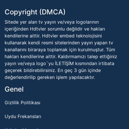
Senin
Copyright (DMCA)
TRT MÜZİK HD
Şarkın
Sitede yer alan tv yayın ve/veya logolarının
Maçın
içeriğinden Hdtvler sorumlu değildir ve hakları
FBTV - Fenerbahçe
Ardından
kendilerine aittir. Hdtvler embed teknolojisini
Ece
kullanarak kendi resmi sitelerinden yayın yapan tv
BLOOMBERG HT
Saruhan'la
kanallarını biraraya toplamak için kurulmuştur. Tüm
Oyuna
Devam
hakları kendilerine aittir. Kaldırmamızı talep ettiğiniz
yayın ve/veya logo`yu İLETİŞİM kısmından irtibata
geçerek bildirebilirsiniz. En geç 3 gün içinde
değerlendirilip gereken işlem yapılacaktır.
Genel
Gizlilik Politikası
Uydu Frekansları